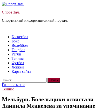
Перейти
к
Спорт Зал.
содержимому
Спортивный информационный портал.
Баскетбол
Бокс
Волейбол
Гандбол
Регби
Теннис
Футбол
Хоккей
Карта сайта
Найти:
Главное меню
Теннис
Мельбурн. Болельщики освистали
Даниила Медведева за упоминание