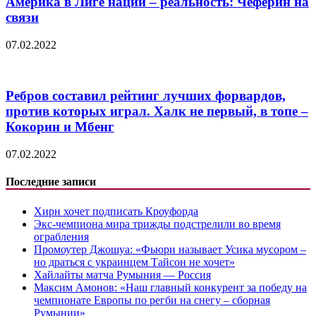
Америка в Лиге наций – реальность: Чеферин на
связи
07.02.2022
Ребров составил рейтинг лучших форвардов,
против которых играл. Халк не первый, в топе –
Кокорин и Мбенг
07.02.2022
Последние записи
Хирн хочет подписать Кроуфорда
Экс-чемпиона мира трижды подстрелили во время
ограбления
Промоутер Джошуа: «Фьюри называет Усика мусором –
но драться с украинцем Тайсон не хочет»
Хайлайты матча Румыния — Россия
Максим Амонов: «Наш главный конкурент за победу на
чемпионате Европы по регби на снегу – сборная
Румынии»