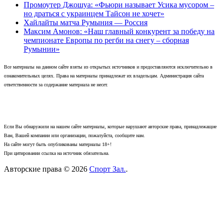
Промоутер Джошуа: «Фьюри называет Усика мусором –
но драться с украинцем Тайсон не хочет»
Хайлайты матча Румыния — Россия
Максим Амонов: «Наш главный конкурент за победу на
чемпионате Европы по регби на снегу – сборная
Румынии»
Все материалы на данном сайте взяты из открытых источников и предоставляются исключительно в
ознакомительных целях. Права на материалы принадлежат их владельцам. Администрация сайта
ответственности за содержание материала не несет.
Если Вы обнаружили на нашем сайте материалы, которые нарушают авторские права, принадлежащие
Вам, Вашей компании или организации, пожалуйста, сообщите нам.
На сайте могут быть опубликованы материалы 18+!
При цитировании ссылка на источник обязательна.
Авторские права © 2026
Спорт Зал.
.