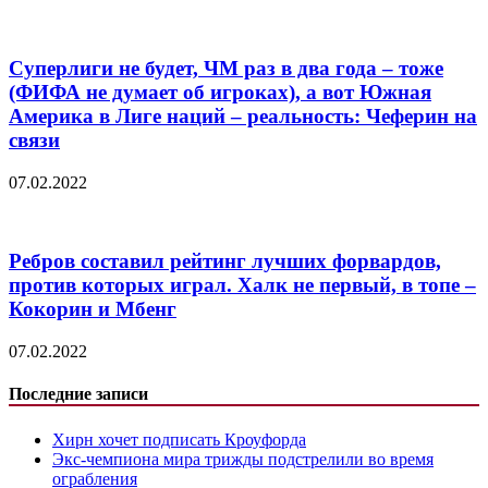
Суперлиги не будет, ЧМ раз в два года – тоже
(ФИФА не думает об игроках), а вот Южная
Америка в Лиге наций – реальность: Чеферин на
связи
07.02.2022
Ребров составил рейтинг лучших форвардов,
против которых играл. Халк не первый, в топе –
Кокорин и Мбенг
07.02.2022
Последние записи
Хирн хочет подписать Кроуфорда
Экс-чемпиона мира трижды подстрелили во время
ограбления