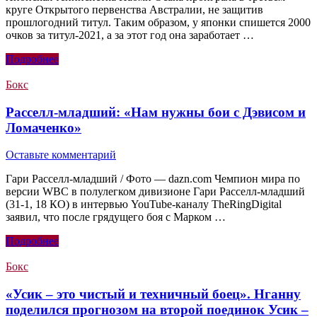
круге Открытого первенства Австралии, не защитив
прошлогодний титул. Таким образом, у японки спишется 2000
очков за титул-2021, а за этот год она заработает …
Подробнее
Бокс
Расселл-младший: «Нам нужны бои с Дэвисом и
Ломаченко»
Оставьте комментарий
Гари Расселл-младший / Фото — dazn.com Чемпион мира по
версии WBC в полулегком дивизионе Гари Расселл-младший
(31-1, 18 КО) в интервью YouTube-каналу TheRingDigital
заявил, что после грядущего боя с Марком …
Подробнее
Бокс
«Усик – это чистый и техничный боец». Нганну
поделился прогнозом на второй поединок Усик –