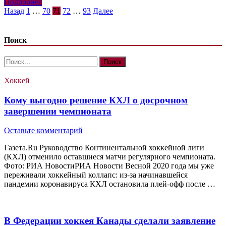
Подробнее
Пагинация
Назад
1
…
70
71
72
…
93
Далее
записей
Поиск
Найти:
Хоккей
Кому выгодно решение КХЛ о досрочном
завершении чемпионата
Оставьте комментарий
Газета.Ru Руководство Континентальной хоккейной лиги
(КХЛ) отменило оставшиеся матчи регулярного чемпионата.
Фото: РИА НовостиРИА Новости Весной 2020 года мы уже
переживали хоккейный коллапс: из-за начинавшейся
пандемии коронавируса КХЛ остановила плей-офф после …
В Федерации хоккея Канады сделали заявление