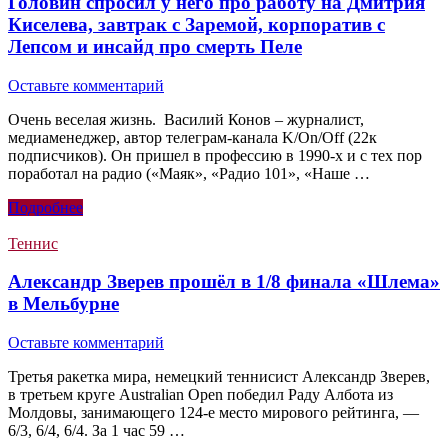
Головин спросил у него про работу на Дмитрия
Киселева, завтрак с Заремой, корпоратив с
Лепсом и инсайд про смерть Пеле
Оставьте комментарий
Очень веселая жизнь. Василий Конов – журналист,
медиаменеджер, автор телеграм-канала K/On/Off (22к
подписчиков). Он пришел в профессию в 1990-х и с тех пор
поработал на радио («Маяк», «Радио 101», «Наше …
Подробнее
Теннис
Александр Зверев прошёл в 1/8 финала «Шлема»
в Мельбурне
Оставьте комментарий
Третья ракетка мира, немецкий теннисист Александр Зверев,
в третьем круге Australian Open победил Раду Албота из
Молдовы, занимающего 124-е место мирового рейтинга, —
6/3, 6/4, 6/4. За 1 час 59 …