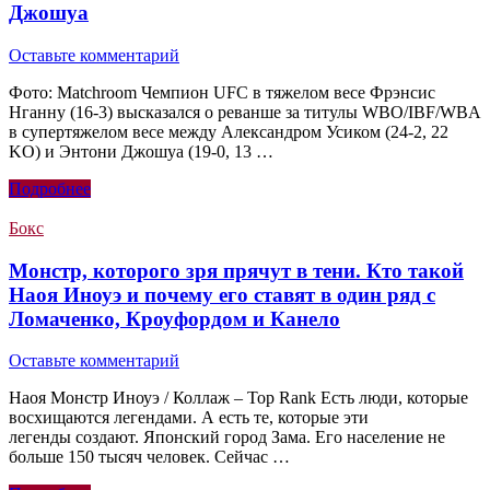
Джошуа
Оставьте комментарий
Фото: Matchroom Чемпион UFC в тяжелом весе Фрэнсис
Нганну (16-3) высказался о реванше за титулы WBO/IBF/WBA
в супертяжелом весе между Александром Усиком (24-2, 22
KO) и Энтони Джошуа (19-0, 13 …
Подробнее
Бокс
Монстр, которого зря прячут в тени. Кто такой
Наоя Иноуэ и почему его ставят в один ряд с
Ломаченко, Кроуфордом и Канело
Оставьте комментарий
Наоя Монстр Иноуэ / Коллаж – Top Rank Есть люди, которые
восхищаются легендами. А есть те, которые эти
легенды создают. Японский город Зама. Его население не
больше 150 тысяч человек. Сейчас …