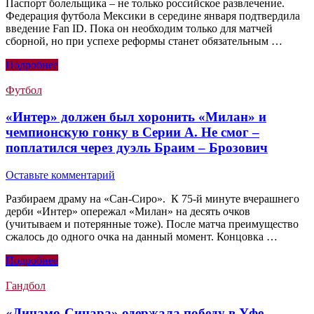
Паспорт болельщика – не только российское развлечение.
Федерация футбола Мексики в середине января подтвердила
введение Fan ID. Пока он необходим только для матчей
сборной, но при успехе реформы станет обязательным …
Подробнее
Футбол
«Интер» должен был хоронить «Милан» и
чемпионскую гонку в Серии А. Не смог –
поплатился через дуэль Браим – Брозович
Оставьте комментарий
Разбираем драму на «Сан-Сиро». К 75-й минуте вчерашнего
дерби «Интер» опережал «Милан» на десять очков
(учитываем и потерянные тоже). После матча преимущество
сжалось до одного очка на данный момент. Концовка …
Подробнее
Гандбол
«Динамо-Синара» одержала победу в Уфе