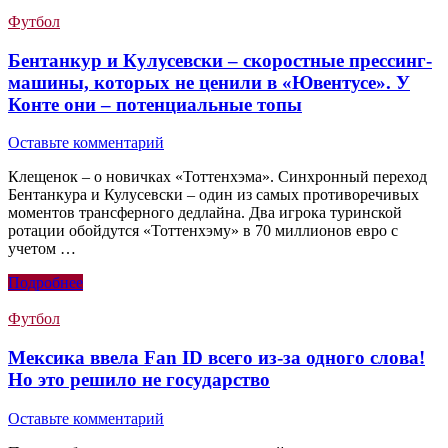
Футбол
Бентанкур и Кулусевски – скоростные прессинг-
машины, которых не ценили в «Ювентусе». У
Конте они – потенциальные топы
Оставьте комментарий
Клещенок – о новичках «Тоттенхэма». Синхронный переход
Бентанкура и Кулусевски – один из самых противоречивых
моментов трансферного дедлайна. Два игрока туринской
ротации обойдутся «Тоттенхэму» в 70 миллионов евро с
учетом …
Подробнее
Футбол
Мексика ввела Fan ID всего из-за одного слова!
Но это решило не государство
Оставьте комментарий