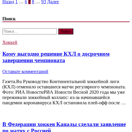
Пагинация
Назад
1
…
6
7
8
…
93
Далее
записей
Поиск
Найти:
Хоккей
Кому выгодно решение КХЛ о досрочном
завершении чемпионата
Оставьте комментарий
Газета.Ru Руководство Континентальной хоккейной лиги
(КХЛ) отменило оставшиеся матчи регулярного чемпионата.
Фото: РИА НовостиРИА Новости Весной 2020 года мы уже
переживали хоккейный коллапс: из-за начинавшейся
пандемии коронавируса КХЛ остановила плей-офф после …
В Федерации хоккея Канады сделали заявление
по матчу с Россией