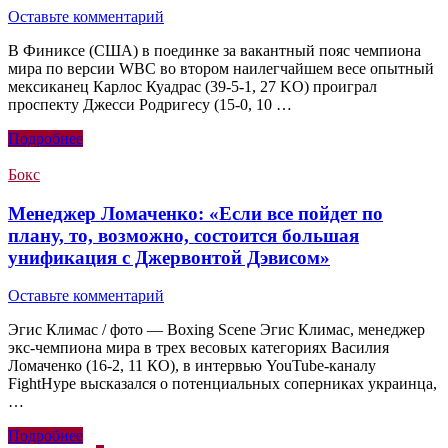
Оставьте комментарий
В Финиксе (США) в поединке за вакантный пояс чемпиона
мира по версии WBC во втором наилегчайшем весе опытный
мексиканец Карлос Куадрас (39-5-1, 27 KO) проиграл
проспекту Джесси Родригесу (15-0, 10 …
Подробнее
Бокс
Менеджер Ломаченко: «Если все пойдет по
плану, то, возможно, состоится большая
унификация с Джервонтой Дэвисом»
Оставьте комментарий
Эгис Климас / фото — Boxing Scene Эгис Климас, менеджер
экс-чемпиона мира в трех весовых категориях Василия
Ломаченко (16-2, 11 КО), в интервью YouTube-каналу
FightHype высказался о потенциальных соперниках украинца,
…
Подробнее