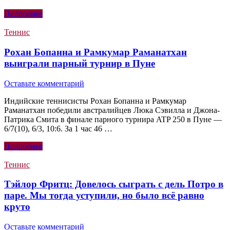
Подробнее
Теннис
Рохан Бопанна и Рамкумар Раманатхан
выиграли парный турнир в Пуне
Оставьте комментарий
Индийские теннисисты Рохан Бопанна и Рамкумар
Раманатхан победили австралийцев Люка Сэвилла и Джона-
Патрика Смита в финале парного турнира ATP 250 в Пуне —
6/7(10), 6/3, 10:6. За 1 час 46 …
Подробнее
Теннис
Тэйлор Фритц: Довелось сыграть с дель Потро в
паре. Мы тогда уступили, но было всё равно
круто
Оставьте комментарий