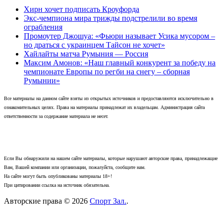
Хирн хочет подписать Кроуфорда
Экс-чемпиона мира трижды подстрелили во время
ограбления
Промоутер Джошуа: «Фьюри называет Усика мусором –
но драться с украинцем Тайсон не хочет»
Хайлайты матча Румыния — Россия
Максим Амонов: «Наш главный конкурент за победу на
чемпионате Европы по регби на снегу – сборная
Румынии»
Все материалы на данном сайте взяты из открытых источников и предоставляются исключительно в
ознакомительных целях. Права на материалы принадлежат их владельцам. Администрация сайта
ответственности за содержание материала не несет.
Если Вы обнаружили на нашем сайте материалы, которые нарушают авторские права, принадлежащие
Вам, Вашей компании или организации, пожалуйста, сообщите нам.
На сайте могут быть опубликованы материалы 18+!
При цитировании ссылка на источник обязательна.
Авторские права © 2026
Спорт Зал.
.