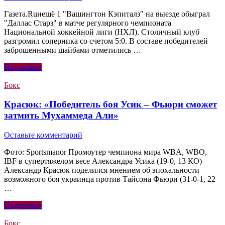
Газета.Ruиещё 1 "Вашингтон Кэпиталз" на выезде обыграл
"Даллас Старз" в матче регулярного чемпионата
Национальной хоккейной лиги (НХЛ). Столичный клуб
разгромил соперника со счетом 5:0. В составе победителей
заброшенными шайбами отметились …
Подробнее
Бокс
Красюк: «Победитель боя Усик – Фьюри сможет
затмить Мухаммеда Али»
Оставьте комментарий
Фото: Sportsmanor Промоутер чемпиона мира WBA, WBO,
IBF в супертяжелом весе Александра Усика (19-0, 13 КО)
Александр Красюк поделился мнением об эпохальности
возможного боя украинца против Тайсона Фьюри (31-0-1, 22
…
Подробнее
Бокс