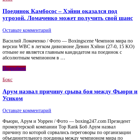
Поединок Камбосос – Хэйни оказался под
угрозой. Ломаченко может получить свой шанс
Оставьте комментарий
Василий Ломаченко / Фото — Boxingscene Чемпион мира по
версии WBC в легком дивизионе Девин Хэйни (27-0, 15 KO)
отныне не является главным кандидатом на поединок с
абсолютным чемпионом в …
Подробнее
Бокс
Арум назвал причину срыва боя между Фьюри и
Усиком
Оставьте комментарий
Фьюри, Арум и Уоррен / Фото — boxing247.com Президент
промоутерской компании Top Rank Боб Арум назвал
причину по которой сорвались переговоры по организации
объединительного поединка между чемпионом мира по