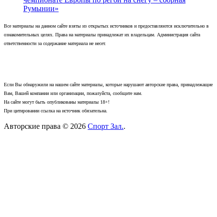
Румынии»
Все материалы на данном сайте взяты из открытых источников и предоставляются исключительно в
ознакомительных целях. Права на материалы принадлежат их владельцам. Администрация сайта
ответственности за содержание материала не несет.
Если Вы обнаружили на нашем сайте материалы, которые нарушают авторские права, принадлежащие
Вам, Вашей компании или организации, пожалуйста, сообщите нам.
На сайте могут быть опубликованы материалы 18+!
При цитировании ссылка на источник обязательна.
Авторские права © 2026
Спорт Зал.
.