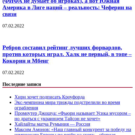
(ФИФА не думает об игроках), а вот Южная
Америка в Лиге наций – реальность: Чеферин на
связи
07.02.2022
Ребров составил рейтинг лучших форвардов,
против которых играл. Халк не первый, в топе –
Кокорин и Мбенг
07.02.2022
Последние записи
Хирн хочет подписать Кроуфорда
Экс-чемпиона мира трижды подстрелили во время
ограбления
Промоутер Джошуа: «Фьюри называет Усика мусором –
но драться с украинцем Тайсон не хочет»
Хайлайты матча Румыния — Россия
Максим Амонов: «Наш главный конкурент за победу на
чемпионате Европы по регби на снегу – сборная