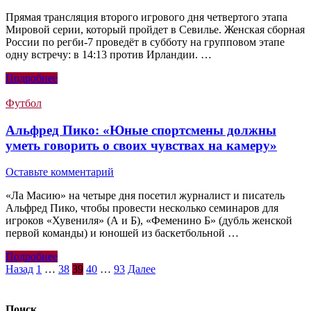
Прямая трансляция второго игрового дня четвертого этапа
Мировой серии, который пройдет в Севилье. Женская сборная
России по регби-7 проведёт в субботу на групповом этапе
одну встречу: в 14:13 против Ирландии. …
Подробнее
Футбол
Альфред Пико: «Юные спортсмены должны
уметь говорить о своих чувствах на камеру»
Оставьте комментарий
«Ла Масию» на четыре дня посетил журналист и писатель
Альфред Пико, чтобы провести несколько семинаров для
игроков «Хувениля» (А и Б), «Феменино Б» (дубль женской
первой команды) и юношей из баскетбольной …
Подробнее
Пагинация
Назад
1
…
38
39
40
…
93
Далее
записей
Поиск